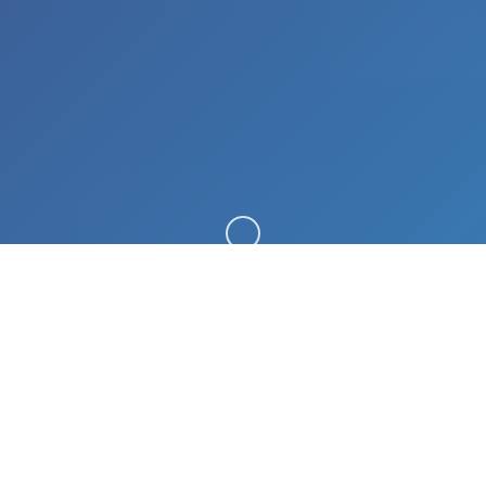
向下滚动
📫 游戏说明