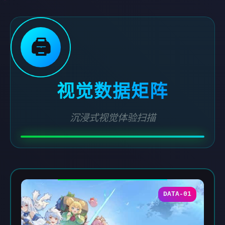
🖨️
视觉数据矩阵
沉浸式视觉体验扫描
DATA-01