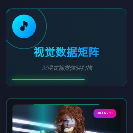
🎵
视觉数据矩阵
沉浸式视觉体验扫描
DATA-01