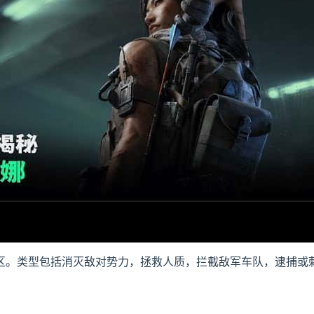
区。类型包括消灭敌对势力，拯救人质，拦截敌军车队，逮捕或