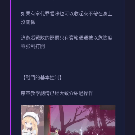
如果有拿代罪貓咪也可以收起來不帶在身上
沒關係
這遊戲戰敗的懲罰只有寶箱通通被以危險度
零強制打開
【戰鬥的基本控制】
序章教學劇情已經大致介紹過操作