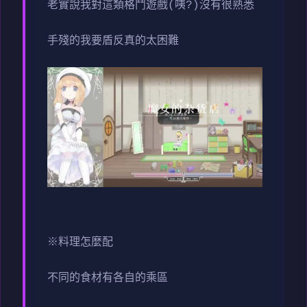
老實說我對這類格鬥遊戲(咦?)沒有很熟悉
手殘的我要盾反真的太困難
※料理怎麼配
不同的食材有各自的乘區