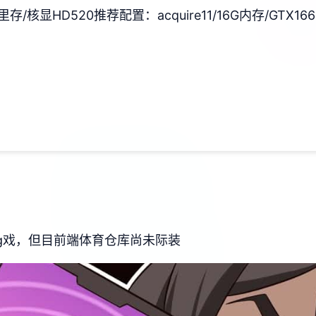
4G里存/核显HD520
​推荐配置​
​：acquire11/16G内存/GTX166
ng戏，但目前端体育仓库尚未际装