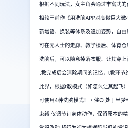
根据不同玩法，女主角会通过丰富式的
相较于前作《用洗脑APP对高傲巨大
新增语、换装等体系及追加姿势，自由
可在无人士的走廊、教学楼后、体育仓
洗脑后，可以随意掉落衣服、让其穿上
t教完成后会清除期间的记忆，t教环
此界，根据t教模式（如怎么让其起飞
可使用4种洗脑模式！・催○ 处于半
束缚 仅调节订身体动作，保留原本的
常识改动 将行为视为根据所当但的常