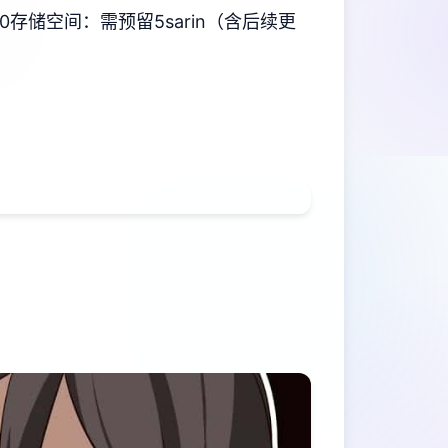
0
​存储空间​
​：需预留5sarin（含后续更