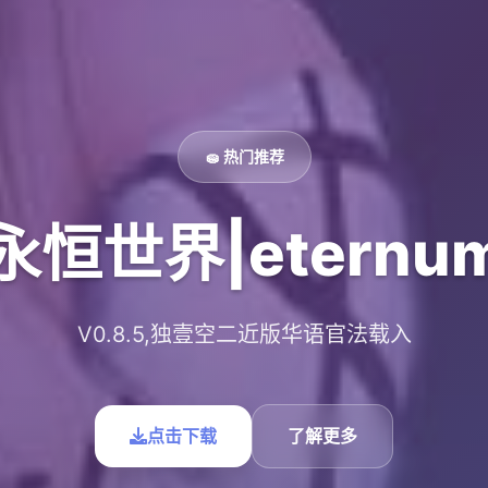
🧽 热门推荐
永恒世界|eternu
V0.8.5,独壹空二近版华语官法载入
点击下载
了解更多