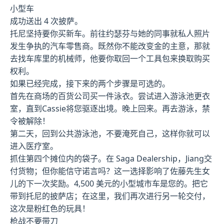
小型车
成功送出 4 次披萨。
托尼坚持要你买新车。前往约瑟芬与她的同事就私人照片
发生争执的汽车零售商。既然你不能改变金的主意，那就
去找车库里的机械师，他要你取回一个工具包来换取购买
权利。
如果已经完成，接下来的两个步骤是可选的。
首先在商场的百货公司买一件泳衣。尝试进入游泳池更衣
室，直到Cassie将您驱逐出境。晚上回来。再去游泳，禁
令被解除！
第二天，回到公共游泳池，不要淹死自己，这样你就可以
进入医疗室。
抓住第四个摊位内的袋子。在 Saga Dealership，Jiang交
付货物；但你能信守诺言吗？这一选择影响了佐藤先生女
儿的下一次奖励。4,500 美元的小型城市车是您的。把它
带到托尼的披萨店；在这里，我们再次进行另一轮交付，
这次是粉红色的玩具！
枪战不要带刀