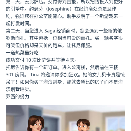
第二天，去比萨店。交付得到回报，所以把钱投入到更好
的引擎中。约瑟芬（Josephine）在经销商处总是恶作
剧，强迫您在办公室刷背心。助手发明了一个新游戏来一
起打发时间。
第二天，当您进入 Saga 经销商时，您会遇到一些新的俄
罗斯面孔，其中包括一位相当可爱的面孔。买一辆名字很
可笑但价格却是天价的跑车，让托尼佩服。
一道热菜最好吃
成功交付 10 次比萨饼并等待 4 天。
托尼告诉你有一个新订单。进入公寓楼，然后前往三楼
301 房间。 Tina 将邀请你参加狂欢。她的女儿贝卡真是惊
呆了！如果你买了海滨别墅，那就去黛比的房子而不是海
滨别墅睡觉。
乔西的努力