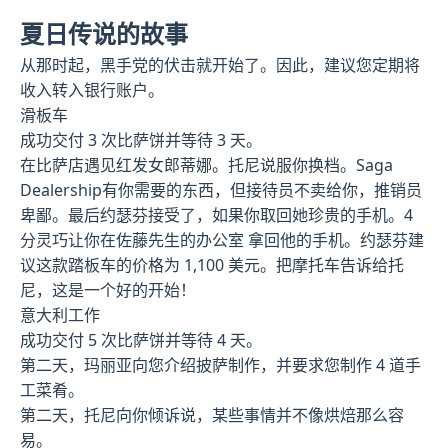
夏日传说的故事
从那时起，黑手党的伏击就开始了。因此，建议您定期将
收入转入银行账户。
滑板车
成功交付 3 次比萨饼并等待 3 天。
在比萨店遇见红发女郎蒂娜。托尼说服你换档。Saga
Dealership有你需要的东西，但接待员不卖给你，推销员
卑鄙。最后约瑟芬接受了，如果你取回她珍贵的手机。4
分灵巧让你在佐藤先生的办公室 拿回他的手机。约瑟芬建
议这款踏板车的价格为 1,100 美元。把摩托车告诉给托
尼，这是一个好的开始！
意大利工作
成功交付 5 次比萨饼并等待 4 天。
第二天，玛丽亚向您介绍披萨制作，并要求您制作 4 道手
工菜肴。
第二天，托尼向你倾诉说，某些事情并不像烘焙那么容
易。