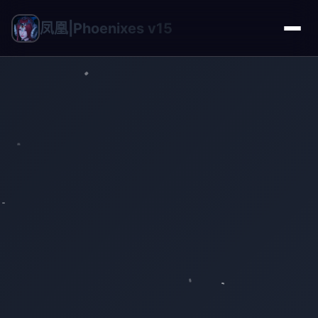
凤凰|Phoenixes v15