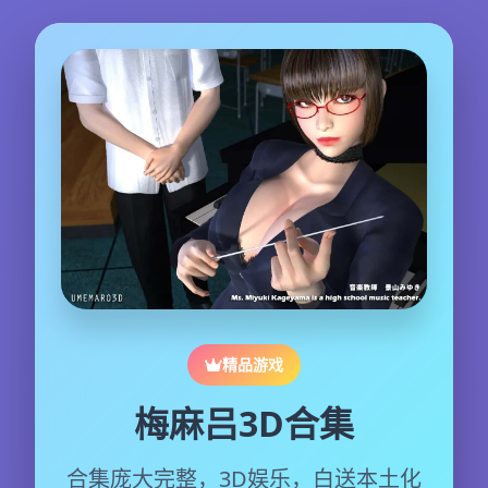
精品游戏
梅麻吕3D合集
合集庞大完整，3D娱乐，白送本土化