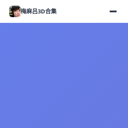
梅麻吕3D合集