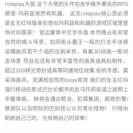
roleplay大搞 这个大佬的头作包含毕格外著名的RPG
感受-玛莉兹依然有机器。 这次roleplay核心思必须
是女主红玛瑙身处类似玛莉兹和机器的游戏区域里登
场对抗罪恶！ 官边繁体中文步兵版 本作拥占有非常
自然的格斗场景，如同街头霸王一般的打击手块感
设模画风若干个组的出前来色，有着3D动画一般动
态场景 然且后还有非常丰富性的道具道具机制作，
超过200样式奇妙道具等同诸地位收集 街机手感，真
采用画风，充满检验性的boss竞技 我们的女主红玛
瑙行移动在新式巴比伦都市的反乌托邦街道之按照上
步履维艰。 她将会遇达帮派，犯罪集团，腐败的警/
察部队以及阴险的巴别塔公众司育化怪物！ 行得协
助她自己己的，光有她自己的双拳！