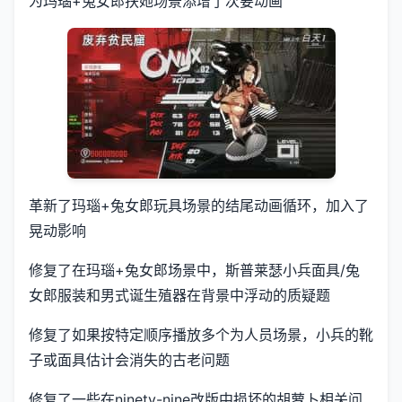
为玛瑙+兔女郎扶她场景添增了次要动画
革新了玛瑙+兔女郎玩具场景的结尾动画循环，加入了
晃动影响
修复了在玛瑙+兔女郎场景中，斯普莱瑟小兵面具/兔
女郎服装和男式诞生殖器在背景中浮动的质疑题
修复了如果按特定顺序播放多个为人员场景，小兵的靴
子或面具估计会消失的古老问题
修复了一些在ninety-nine改版中损坏的胡萝卜相关问