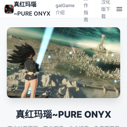
汉化
真红玛瑙
galGame
作
版下
介绍
指
~PURE ONYX
载
南
真红玛瑙~PURE ONYX