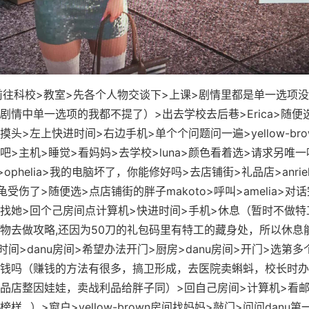
科校>教室>先各个人物交谈下>上课>剧情里都是单一选项没
剧情中单一选项的我都不提了）>出去学校去后巷>Erica>随便
>摸头>左上快进时间>右边手机>单个个问题问一遍>yellow-br
吧>主机>睡觉>看妈妈>去学校>luna>颜色看着选>请求另唯一
ophelia>我的电脑坏了，你能修好吗>去店铺街>礼品店>anrie
受伤了>随便选>点店铺街的胖子makoto>呼叫>amelia>对
房间找她>回个己房间点计算机>快进时间>手机>休息（暂时不做
物去做攻略,还因为50刀的礼包码里有特工的藏身处，所以休息
进时间>danu房间>希望办法开门>厨房>danu房间>开门>选第多
钱吗（赚钱的方法有很多，搞卫形成，去医院卖蝌蚪，校长时办
品店整因娃娃，卖战利品给胖子同）>回自己房间>计算机>看
样...）>窗户>yellow-brown房间找妈妈>敲门>问问danu