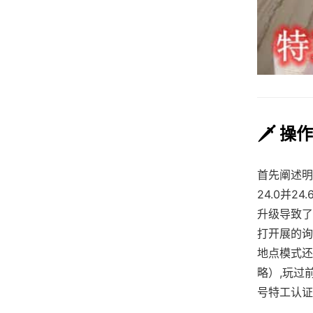
🗡️ 操
首先阐述明
24.0并2
升级导致了
打开展的询
地点模式还
略）,玩过前
号特工认证