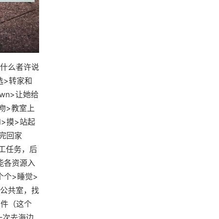
什么者许说
选>转家和
own>让她给
吻>教室上
l>摸>站起
话完回家
特工任务，后
能各资源入
个个>睡觉>
公共室，找
邮件（这个
第一次去海边