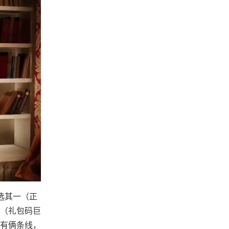
选其一（正
行（礼包码巨
有俩条线，