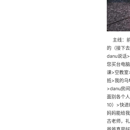
主线：前往
的（接下去
danu说话
您买台电脑
课>空教室>
抵>我的乌龟
>danu
面别各个人
10）>快
妈妈能给我
古老师，礼
爸爸真是好榜