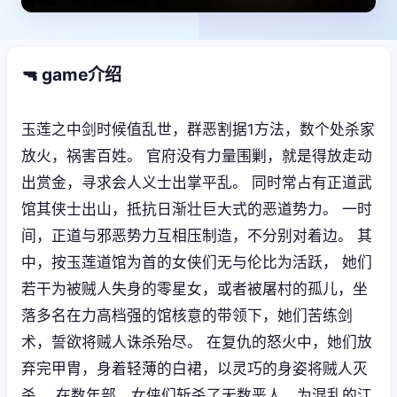
🔫 game介绍
玉莲之中剑时候值乱世，群恶割据1方法，数个处杀家
放火，祸害百姓。 官府没有力量围剿，就是得放走动
出赏金，寻求会人义士出掌平乱。 同时常占有正道武
馆其侠士出山，抵抗日渐壮巨大式的恶道势力。 一时
间，正道与邪恶势力互相压制造，不分别对着边。 其
中，按玉莲道馆为首的女侠们无与伦比为活跃， 她们
若干为被贼人失身的零星女，或者被屠村的孤儿，坐
落多名在力高档强的馆核意的带领下，她们苦练剑
术，誓欲将贼人诛杀殆尽。 在复仇的怒火中，她们放
弃完甲胄，身着轻薄的白裙，以灵巧的身姿将贼人灭
杀。 在数年部，女侠们斩杀了无数恶人，为混乱的江