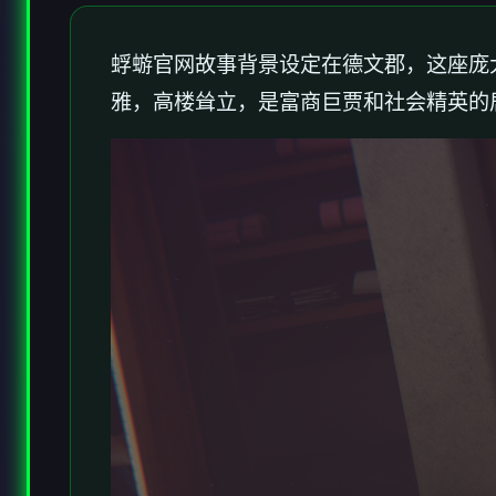
蜉蝣官网故事背景设定在德文郡，这座庞
雅，高楼耸立，是富商巨贾和社会精英的