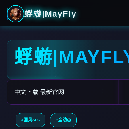
蜉蝣|MayFly
蜉蝣|MAYFL
中文下载,最新官网
#国风SLG
#全动态