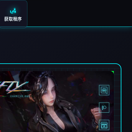
🛃
获取程序