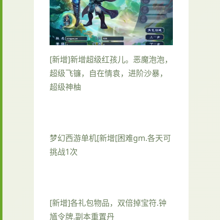
[新增]新增超级红孩儿。恶魔泡泡，
超级飞镰，自在情袁，进阶沙暴，
超级神柚
梦幻西游单机
[新增[困难gm.各天可
挑战1次
[新增]各礼包物品，双倍掉宝符.钟
馗令牌.副本重置丹