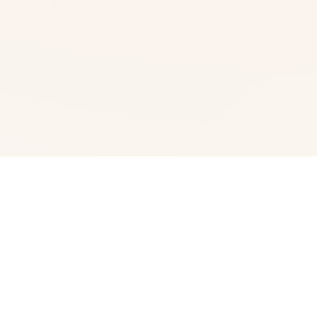
☀️ 玩法说明
这乃国面巨大佬Eromancer正在中型的这个3D画风move
大搞 这个大佬的前面作包含讫异常著名的RPG工程-玛莉兹
与机器。 这次move核意必须是女主红玛瑙存在于类似玛莉
兹和机器的游戏环境里登场对抗罪恶！ 官手段国语步兵版