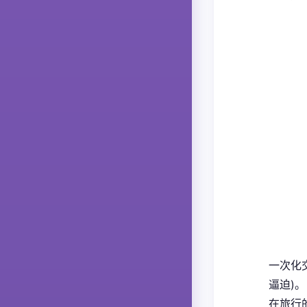
一次化
逼迫)。
在旅行