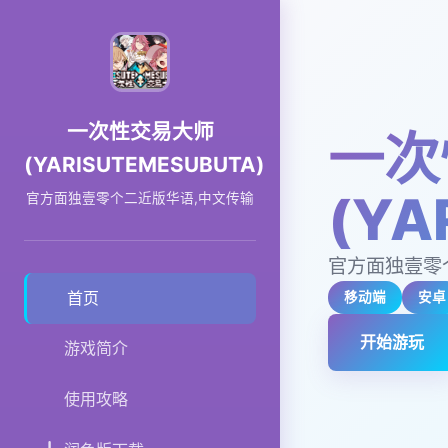
一次性交易大师
一次
(YARISUTEMESUBUTA)
(YA
官方面独壹零个二近版华语,中文传输
官方面独壹零
首页
移动端
安卓
开始游玩
游戏简介
使用攻略