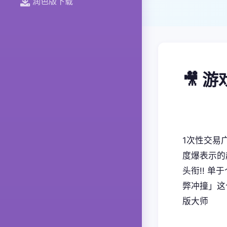
润色版下载
🎥 
1次性交易广
度爆表示的超
头衔!! 单
弊冲撞」这
版大师