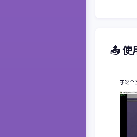
📤 
于这个