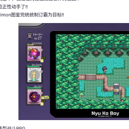
正性动手了!!
rimon图鉴完统统制订霸为目标!!
集型战斗RPG