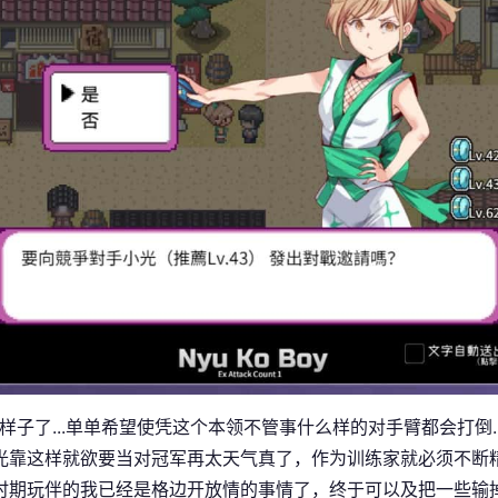
1样子了...单单希望使凭这个本领不管事什么样的对手臂都会打倒.
光靠这样就欲要当对冠军再太天气真了，作为训练家就必须不断
时期玩伴的我已经是格边开放情的事情了，终于可以及把一些输掉的