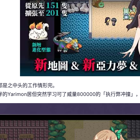
都是之中头的工作情形完。
的Yarimon居但突然学习可了威量800000的「执行弊冲撞」