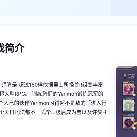
游戏简介
师算是 超过150样依据里上所怪兽!!组变丰富
大型RPG。 训练您们的Yarimon锻炼冠军的
于个人己的伙伴Yarimon习得超不是敌的「进入行
个天日地法都不一式毕...极后成为宝以及许梦H