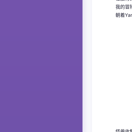
我的冒险
朝着Ya
怪兽收