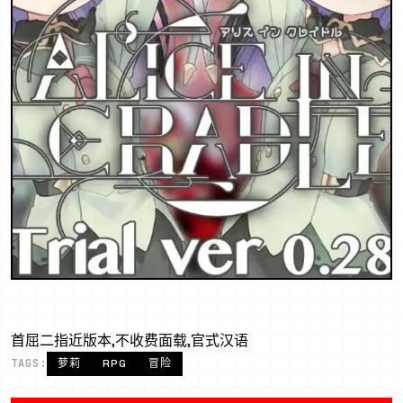
首屈二指近版本,不收费面载,官式汉语
TAGS:
萝莉
RPG
冒险