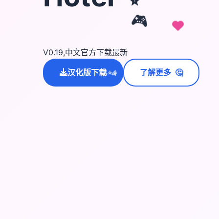
🎮
V0.19,中文官方下载最新
🤔
汉化版下载
了解更多
💫
✨
⭐