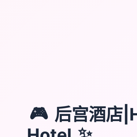
🎮
后宫酒店|H
Hotel
✨