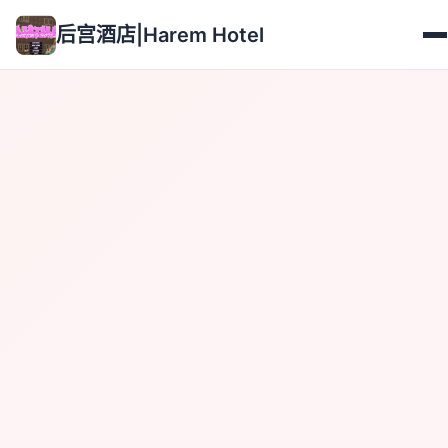
后宫酒店|Harem Hotel