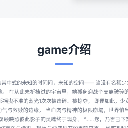
game介绍
脑其中式的未知的时间间，未知的空间—— 当没有名稀少
髓。 在从此未祈祷过的宇宙里，她孤身迎战个支离破碎的
那摇曳不准的蓝光1次次被击碎、被掠夺， 即便如此，少
力气与救赎的边缘， 当血肉与精神的极限崩塌，世界悄当
双颗映照彼此影子的灵魂终于现身。 “……您，乃否已