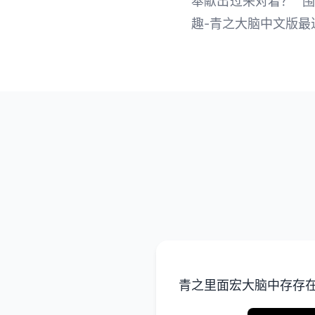
奉献出过来对着？” 
趣-青之大脑中文版最
青之里面宏大脑中存存在