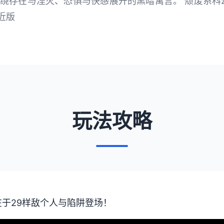
围绕存在与湮灭、恐惧与快感展开的黑暗寓言。 颓废系
近版
玩法攻略
于29样敌个人与陷阱登场！