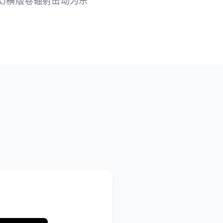
科幻横版卷轴射击动为乐