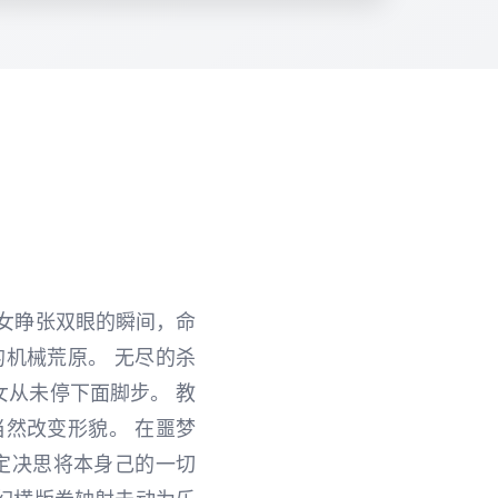
女睁张双眼的瞬间，命
机械荒原。 无尽的杀
女从未停下面脚步。 教
然改变形貌。 在噩梦
下定决思将本身己的一切