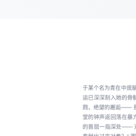
于某个名为青在中庞
运已深深刻入她的骨
戮，绝望的邂逅—— 
堂的钟声返回荡在暴
的首屈一指深处—— 