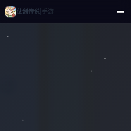
仗剑传说|手游