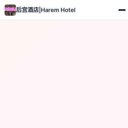
后宫酒店|Harem Hotel