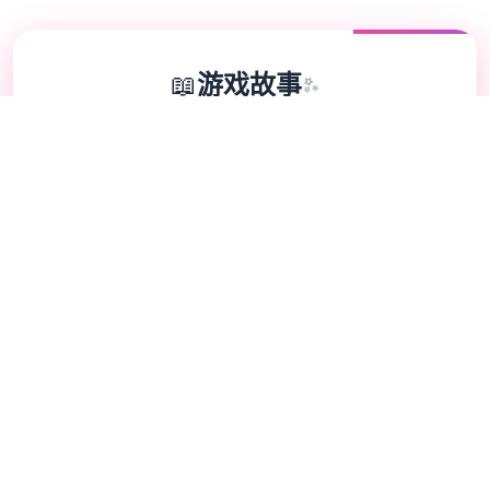
📖
游戏故事
✨
是一款由欧美[Runey]工作室制作的大名鼎鼎
的大型SLG游戏 制作时间长达四年，更新了
巨多内容 可以说，是一款质量极其之高的
SLG游戏 在一个很平和的小镇中，我们的主
角算是一个中产阶级， 因为他继承并且经营
着一个不算很大的旅馆， 然而过了没多久主
角发现这个旅馆并没有想象中的那么简单，
因为他发现这里似乎除了他，再也没有出现过
任何一个男性。 这种奇怪的感觉让我们的主
角起了疑心，很快，主角就发现了这个原来这