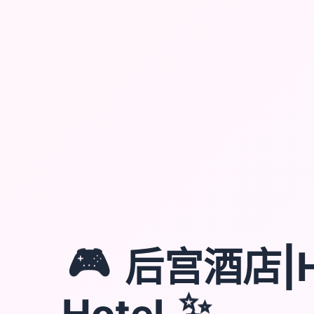
🎮
后宫酒店|H
Hotel
✨