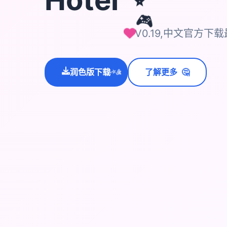
🎮
V0.19,中文官方下
🤔
润色版下载
了解更多
💫
✨
⭐