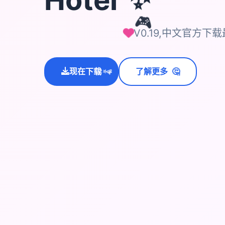
🎮
V0.19,中文官方下
🤔
现在下载
了解更多
💫
✨
⭐