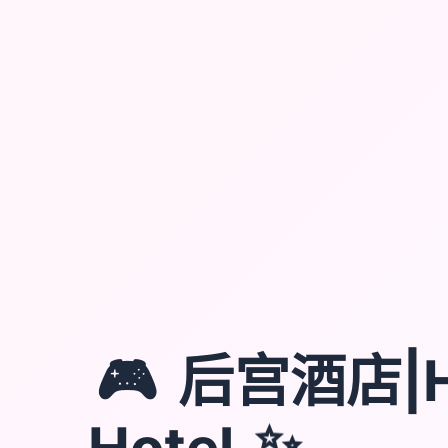
🎮
后宫酒店|H
Hotel
✨