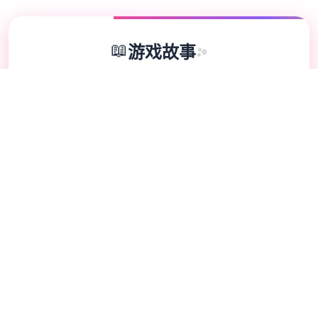
📖
游戏故事
✨
是一款由欧美[Runey]工作室制作的大名鼎鼎
的大型SLG游戏 制作时间长达四年，更新了
巨多内容 可以说，是一款质量极其之高的
SLG游戏 在一个很平和的小镇中，我们的主
角算是一个中产阶级， 因为他继承并且经营
着一个不算很大的旅馆， 然而过了没多久主
角发现这个旅馆并没有想象中的那么简单，
因为他发现这里似乎除了他，再也没有出现过
任何一个男性。 这种奇怪的感觉让我们的主
角起了疑心，很快，主角就发现了这个原来这