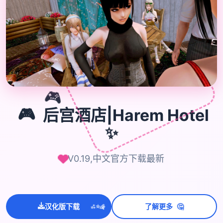

🎮
🎮
后宫酒店|Harem Hotel
✨
V0.19,中文官方下载最新
💫
🤔
✨
汉化版下载
了解更多
⭐