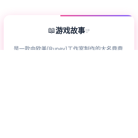
📖
游戏故事
✨
是一款由欧美[Runey]工作室制作的大名鼎鼎
的大型SLG游戏 制作时间长达四年，更新了
巨多内容 可以说，是一款质量极其之高的
SLG游戏 在一个很平和的小镇中，我们的主
角算是一个中产阶级， 因为他继承并且经营
着一个不算很大的旅馆， 然而过了没多久主
角发现这个旅馆并没有想象中的那么简单，
因为他发现这里似乎除了他，再也没有出现过
任何一个男性。 这种奇怪的感觉让我们的主
角起了疑心，很快，主角就发现了这个原来这