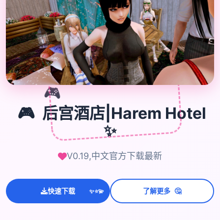

🎮
🎮
后宫酒店|Harem Hotel
✨
V0.19,中文官方下载最新
🤔
快速下载
了解更多
💫
✨
⭐